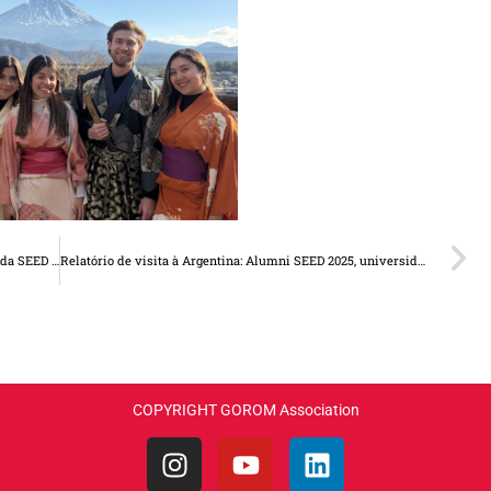
Relatório da Missão 2025: Vozes, Histórias e Impacto da SEED 2025
Relatório de visita à Argentina: Alumni SEED 2025, universidades e a Embaixada do Japão
COPYRIGHT GOROM Association